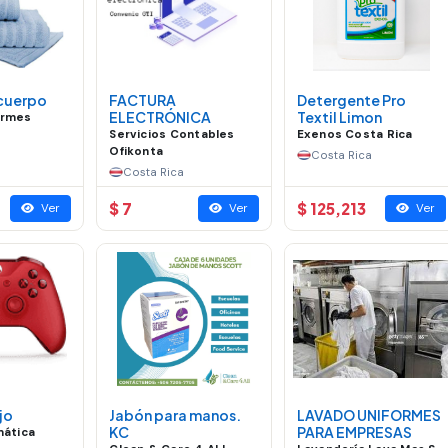
 cuerpo
FACTURA
Detergente Pro
ELECTRÓNICA
Textil Limon
ormes
Servicios Contables
Exenos Costa Rica
Ofikonta
Costa Rica
Costa Rica
$ 7
$ 125,213
Ver
Ver
Ver
jo
Jabón para manos.
LAVADO UNIFORMES
KC
PARA EMPRESAS
mática