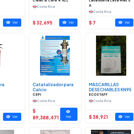
Clean & Care 4 ALL
Lavandería Lava Mas S.
A.
Costa Rica
Costa Rica
$ 32,695
$ 7
Ver
Ver
Ver
ara
Catatalizador para
MASCARILLAS
Calcio
DESECHABLES KN95
CEPI
ECOSTAFF
Costa Rica
Costa Rica
$
$ 38,921
Ver
89,388,471
Ver
Ver