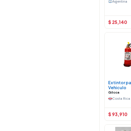
Argentina
$ 25,140
Extintor p
Vehiculo
Gilcca
Costa Rica
$ 93,910