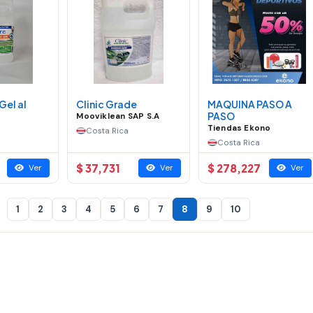
Gel al
Clinic Grade
MAQUINA PASO A
PASO
Mooviklean SAP S.A
Tiendas Ekono
Costa Rica
Costa Rica
$ 37,731
$ 278,227
Ver
Ver
Ver
1
2
3
4
5
6
7
8
9
10