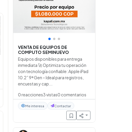
•
•
•
VENTA DE EQUIPOS DE
COMPUTO SEMINUEVO
Equipos disponibles para entrega
inmediata 🚀 Optimiza tu operación
con tecnología confiable: Apple iPad
10.2” 9ª Gen – Ideal para registros,
encuestas y cap...
0
reacciones
3
vistas
0
comentarios
Me interesa
Contactar