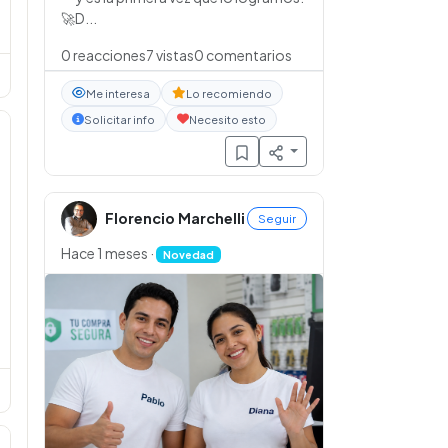
🚀D...
0
reacciones
7
vistas
0
comentarios
Me interesa
Lo recomiendo
Solicitar info
Necesito esto
Florencio Marchelli
Seguir
Hace 1 meses
·
Novedad