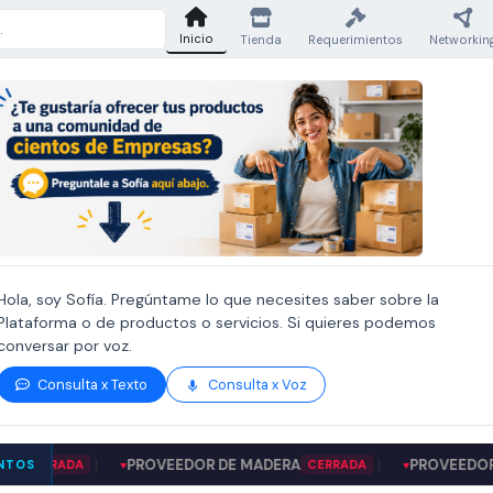
Inicio
Tienda
Requerimientos
Networkin
Hola, soy Sofía. Pregúntame lo que necesites saber sobre la
Plataforma o de productos o servicios. Si quieres podemos
conversar por voz.
Consulta x Texto
Consulta x Voz
|
PROVEEDOR DE MADERA
|
PROVEEDOR DE M
NTOS
RRADA
CERRADA
▼
▼