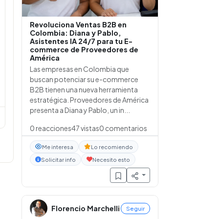
Revoluciona Ventas B2B en
Colombia: Diana y Pablo,
Asistentes IA 24/7 para tu E-
commerce de Proveedores de
América
Las empresas en Colombia que
buscan potenciar su e-commerce
B2B tienen una nueva herramienta
estratégica. Proveedores de América
presenta a Diana y Pablo, un in...
0
reacciones
47
vistas
0
comentarios
Me interesa
Lo recomiendo
Solicitar info
Necesito esto
Florencio Marchelli
Seguir