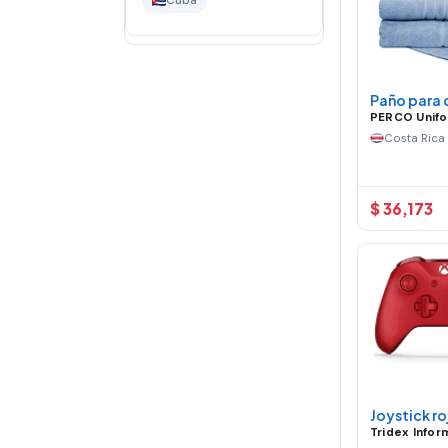
Cuba
Paño para
PERCO Unif
Costa Rica
$ 36,173
Joystick ro
Tridex Infor