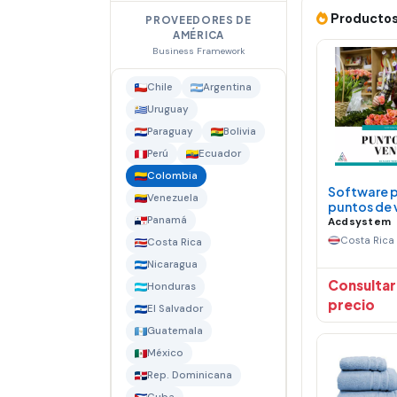
Productos
PROVEEDORES DE
AMÉRICA
Business Framework
Chile
Argentina
Uruguay
Paraguay
Bolivia
Perú
Ecuador
Colombia
Software 
Venezuela
puntos de 
Panamá
Acdsystem
Costa Rica
Costa Rica
Nicaragua
Consultar
Honduras
precio
El Salvador
Guatemala
México
Rep. Dominicana