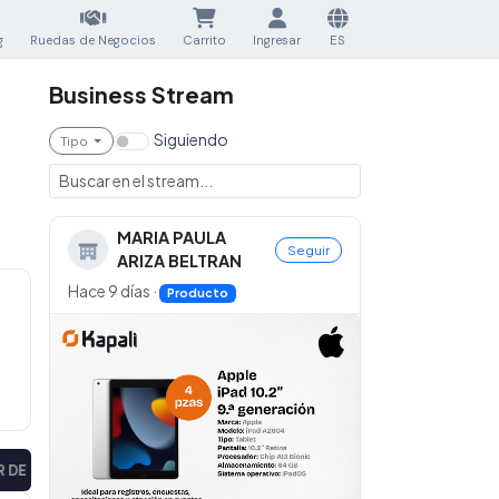
g
Ruedas de Negocios
Carrito
Ingresar
ES
Business Stream
Siguiendo
Tipo
MARIA PAULA
Seguir
ARIZA BELTRAN
Hace 9 días
·
Producto
ADERA
|
PROVEEDOR DE MADERA
|
Cotizac
CERRADA
CERRADA
▼
▼