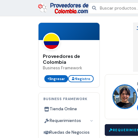
Proveedores de
Colombia
Business Framework
Ingresar
Registro
BUSINESS FRAMEWORK
Tienda Online
Requerimientos
A
|
PROVEEDOR DE MADERA
|
paraguas
CERRADA
CERRADA
REQUERIMIE
CE
▼
▼
Ruedas de Negocios