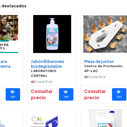
 destacados
para
Jabón Biberones
Mesa de juntas
venta.
biodegradable
Centro de Promoción
LABORATORIO
AP-LAC
CENTRAL
Costa Rica
Costa Rica
Consultar
Consultar
Ver
precio
Ver
precio
Ver