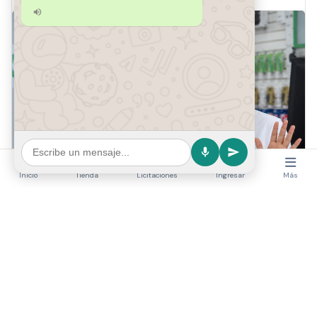
Inicio
Tienda
Licitaciones
Ingresar
Más
Revoluciona Ventas B2B en Colombia: Diana y
Pablo, Asistentes IA 24/7 para tu E-commerce de
Proveedores de América
Las empresas en Colombia que buscan potenciar su e-
commerce B2B tienen una nueva herramienta estratégica.
Proveedores de América presenta a Diana y Pablo, un in...