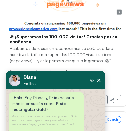
🎉 ¡Superamos las 100.000 visitas! Gracias por su
confianza
Acabamos de recibir un reconocimiento de Cloudflare:
nuestra plataforma superó las 100.000 visualizaciones
(pageviews) — y es la primera vez que lo logramos. 🚀D...
0
reacciones
7
vistas
0
comentarios
Diana
×
Me interesa
Lo recomiendo
Solicitar info
En línea
Necesito esto
¡Hola! Soy Diana. ¿Te interesaría
más información sobre
Plato
rectangular Gold
?
(Si prefieres podemos conversar por voz. Solo
Florencio Marchelli
Seguir
activa el audio aquí arriba y haz click en el
micrófono abajo y ya estaré escuchándote.)
Hace 1 meses
·
Novedad