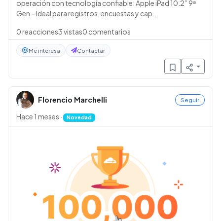
operación con tecnología confiable: Apple iPad 10.2” 9ª
Gen – Ideal para registros, encuestas y cap...
0
reacciones
3
vistas
0
comentarios
Me interesa
Contactar
Florencio Marchelli
Seguir
Hace 1 meses
·
Novedad