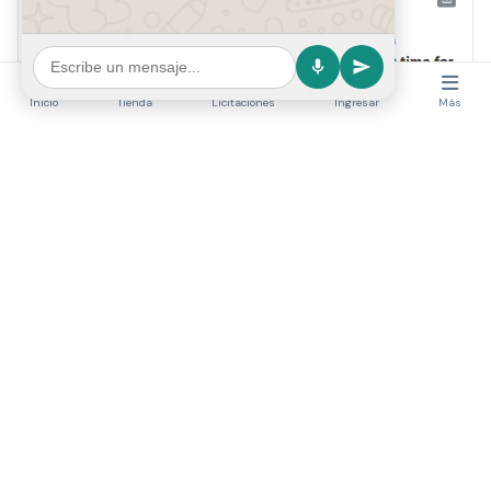
🎉 ¡Superamos las 100.000 visitas! Gracias por su
Inicio
Tienda
Licitaciones
Ingresar
Más
confianza
Acabamos de recibir un reconocimiento de Cloudflare:
nuestra plataforma superó las 100.000 visualizaciones
(pageviews) — y es la primera vez que lo logramos. 🚀D...
0
reacciones
6
vistas
0
comentarios
Me interesa
Lo recomiendo
Solicitar info
Necesito esto
Florencio Marchelli
Seguir
Hace 1 meses
·
Novedad