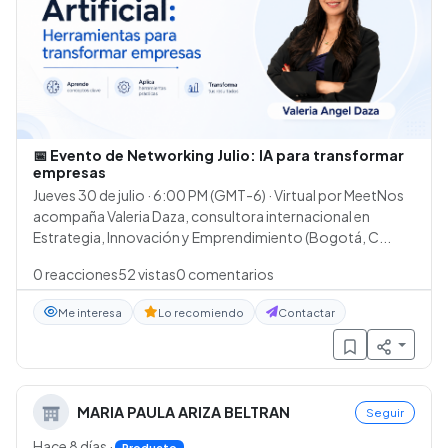
📅 Evento de Networking Julio: IA para transformar
empresas
Jueves 30 de julio · 6:00 PM (GMT-6) · Virtual por MeetNos
acompaña Valeria Daza, consultora internacional en
Estrategia, Innovación y Emprendimiento (Bogotá, C...
0
reacciones
52
vistas
0
comentarios
Me interesa
Lo recomiendo
Contactar
MARIA PAULA ARIZA BELTRAN
Seguir
Hace 8 días
·
Producto