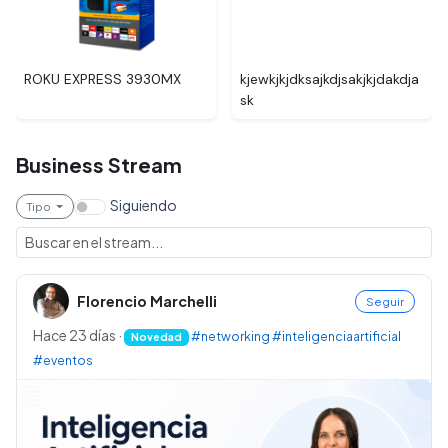
ROKU EXPRESS 3930MX
kjewkjkjdksajkdjsakjkjdakdja
sk
Business Stream
Siguiendo
Tipo
Florencio Marchelli
Seguir
Hace 23 días
·
#networking
#inteligenciaartificial
Novedad
#eventos