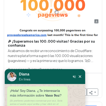
🎉 ¡Superamos las 100.000 visitas! Gracias por su
confianza
Acabamos de recibir un reconocimiento de Cloudflare:
nuestra plataforma superó las 100.000 visualizaciones
(pageviews) — y es la primera vez que lo logramos. 🚀D...
0
reacciones
7
vistas
0
comentarios
Diana
×
Me interesa
Lo recomiendo
Solicitar info
En línea
Necesito esto
¡Hola! Soy Diana. ¿Te interesaría
más información sobre
Vaso 9oz
?
(Si prefieres podemos conversar por voz. Solo
activa el audio aquí arriba y haz click en el