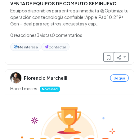
VENTA DE EQUIPOS DE COMPUTO SEMINUEVO
Equipos disponibles para entrega inmediata 🚀 Optimiza tu
operación con tecnología confiable: Apple iPad 10.2” 9ª
Gen – Ideal para registros, encuestas y cap...
0
reacciones
3
vistas
0
comentarios
Me interesa
Contactar
Florencio Marchelli
Seguir
Hace 1 meses
·
Novedad