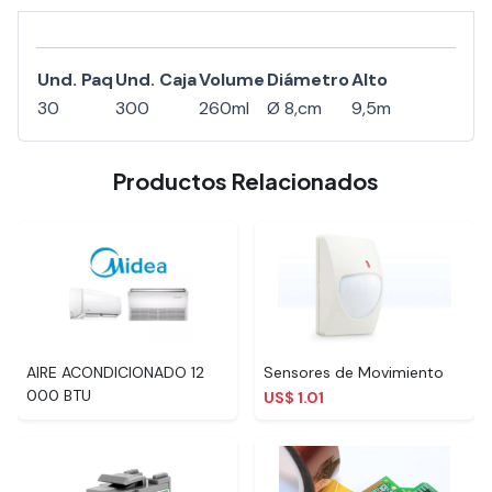
Und. Paq
Und. Caja
Volume
Diámetro
Alto
30
300
260ml
Ø 8,cm
9,5m
Productos Relacionados
AIRE ACONDICIONADO 12
Sensores de Movimiento
000 BTU
US$ 1.01