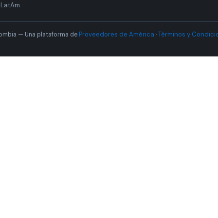
 LatAm
Proveedores de América
Términos y Condici
ombia — Una plataforma de
·