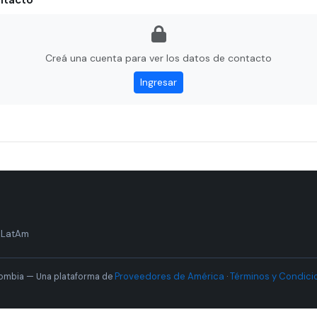
Creá una cuenta para ver los datos de contacto
Ingresar
 LatAm
Proveedores de América
Términos y Condici
ombia — Una plataforma de
·