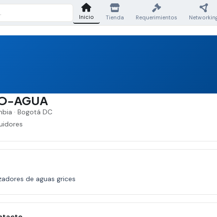
Inicio
Tienda
Requerimientos
Networkin
O-AGUA
bia · Bogotá DC
uidores
izadores de aguas grices
ntacto