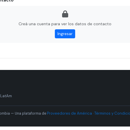
Creá una cuenta para ver los datos de contacto
Ingresar
 LatAm
Proveedores de América
Términos y Condici
ombia — Una plataforma de
·