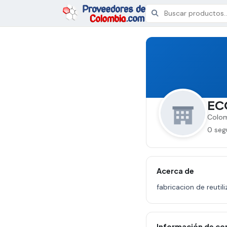
EC
Colom
0 seg
Acerca de
fabricacion de reutil
Información de co