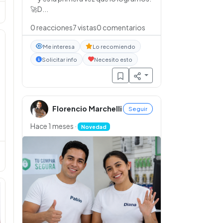
🚀D...
0
reacciones
7
vistas
0
comentarios
Me interesa
Lo recomiendo
Solicitar info
Necesito esto
Florencio Marchelli
Seguir
Hace 1 meses
·
Novedad