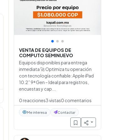
•
•
•
VENTA DE EQUIPOS DE
COMPUTO SEMINUEVO
Equipos disponibles para entrega
inmediata 🚀 Optimiza tu operación
con tecnología confiable: Apple iPad
10.2” 9ª Gen – Ideal para registros,
encuestas y cap...
0
reacciones
3
vistas
0
comentarios
Me interesa
Contactar