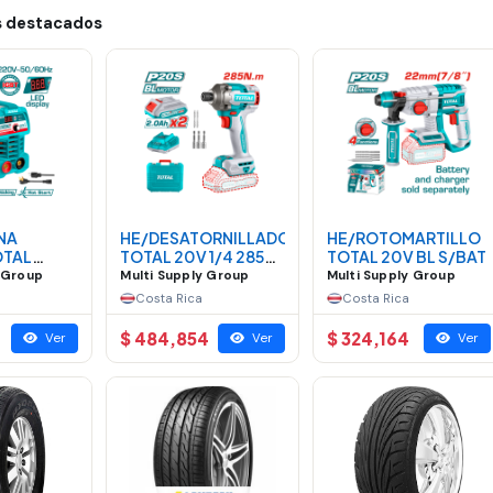
 destacados
NA
HE/DESATORNILLADOR
HE/ROTOMARTILLO
OTAL
TOTAL 20V 1/4 285
TOTAL 20V BL S/BAT
MMA MINI
NM
y Group
Multi Supply Group
Multi Supply Group
Costa Rica
Costa Rica
$ 484,854
$ 324,164
Ver
Ver
Ver