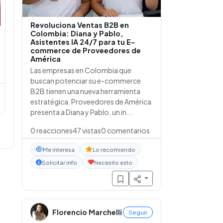
Revoluciona Ventas B2B en
Colombia: Diana y Pablo,
Asistentes IA 24/7 para tu E-
commerce de Proveedores de
América
Las empresas en Colombia que
buscan potenciar su e-commerce
B2B tienen una nueva herramienta
estratégica. Proveedores de América
presenta a Diana y Pablo, un in...
0
reacciones
47
vistas
0
comentarios
Me interesa
Lo recomiendo
Solicitar info
Necesito esto
Florencio Marchelli
Seguir