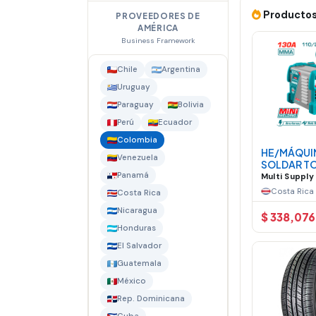
Productos
PROVEEDORES DE
AMÉRICA
Business Framework
Chile
Argentina
Uruguay
Paraguay
Bolivia
Perú
Ecuador
Colombia
HE/MÁQUI
Venezuela
SOLDAR T
Panamá
INVERTER 
Multi Suppl
130A
Costa Rica
Costa Rica
Nicaragua
$ 338,076
Honduras
El Salvador
Guatemala
México
Rep. Dominicana