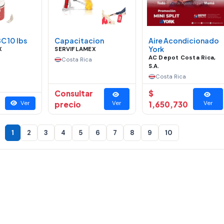
C 10 lbs
Capacitacion
Aire Acondicionado
York
X
SERVIFLAMEX
AC Depot Costa Rica,
Costa Rica
S.A.
Costa Rica
Consultar
$
Ver
precio
Ver
1,650,730
Ver
1
2
3
4
5
6
7
8
9
10