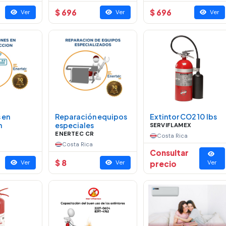
$ 696
$ 696
Ver
Ver
Ver
 en
Reparación equipos
Extintor CO2 10 lbs
n
especiales
SERVIFLAMEX
ENERTEC CR
Costa Rica
Costa Rica
Consultar
$ 8
Ver
Ver
precio
Ver