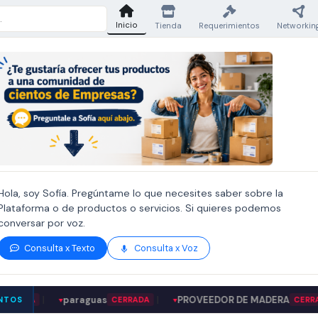
Inicio
Tienda
Requerimientos
Networkin
Hola, soy Sofía. Pregúntame lo que necesites saber sobre la
Plataforma o de productos o servicios. Si quieres podemos
conversar por voz.
Consulta x Texto
Consulta x Voz
|
paraguas
|
PROVEEDOR DE MADERA
|
NTOS
CERRADA
CERRADA
▼
▼