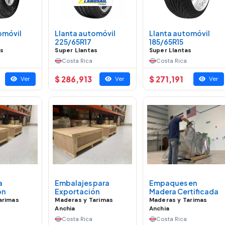
omóvil
Llanta automóvil
Llanta automóvil
225/65R17
185/65R15
as
Super Llantas
Super Llantas
Costa Rica
Costa Rica
$ 286,913
$ 271,191
Ver
Ver
Ver
a
Embalajes para
Empaques en
ón
Exportación
Madera Certificada
arimas
Maderas y Tarimas
Maderas y Tarimas
Anchia
Anchia
Costa Rica
Costa Rica