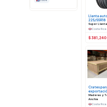
Cuba
Llanta aut
225/55R18
Super Llant
Costa Rica
$ 381,240
Crates par
exportaci
Maderas y T
Anchia
Costa Rica