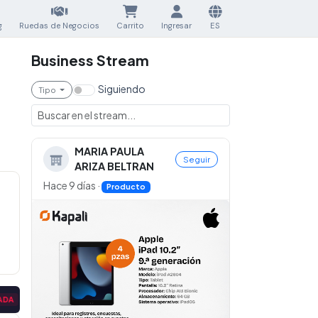
g
Ruedas de Negocios
Carrito
Ingresar
ES
Business Stream
Siguiendo
Tipo
MARIA PAULA
Seguir
ARIZA BELTRAN
Hace 9 días
·
Producto
PROVEEDOR DE MADERA
|
PROVEEDOR DE MADERA
CERRADA
CE
▼
▼