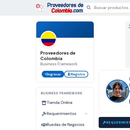
Proveedores de
Colombia
Business Framework
Ingresar
Registro
BUSINESS FRAMEWORK
Tienda Online
Requerimientos
VEEDOR DE MADERA
|
PROVEEDOR DE MADERA
CERRADA
REQUERIMIE
CERRADA
▼
Ruedas de Negocios