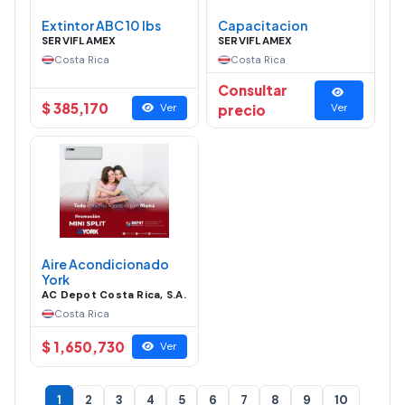
Extintor ABC 10 lbs
Capacitacion
SERVIFLAMEX
SERVIFLAMEX
Costa Rica
Costa Rica
Consultar
$ 385,170
Ver
precio
Ver
Aire Acondicionado
York
AC Depot Costa Rica, S.A.
Costa Rica
$ 1,650,730
Ver
1
2
3
4
5
6
7
8
9
10