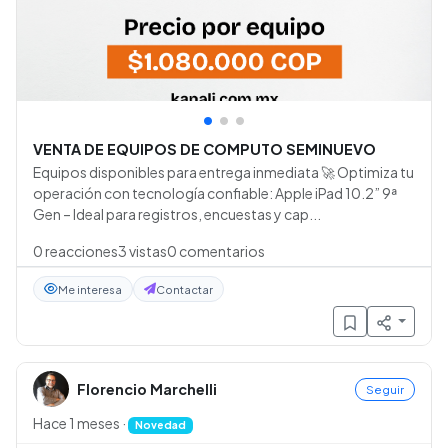
•
•
•
VENTA DE EQUIPOS DE COMPUTO SEMINUEVO
Equipos disponibles para entrega inmediata 🚀 Optimiza tu
operación con tecnología confiable: Apple iPad 10.2” 9ª
Gen – Ideal para registros, encuestas y cap...
0
reacciones
3
vistas
0
comentarios
Me interesa
Contactar
Florencio Marchelli
Seguir
Hace 1 meses
·
Novedad