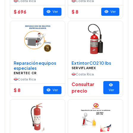
Costa Rica
Costa Rica
$ 696
$ 8
Ver
Ver
Reparación equipos
Extintor CO2 10 lbs
especiales
SERVIFLAMEX
ENERTEC CR
Costa Rica
Costa Rica
Consultar
$ 8
Ver
precio
Ver