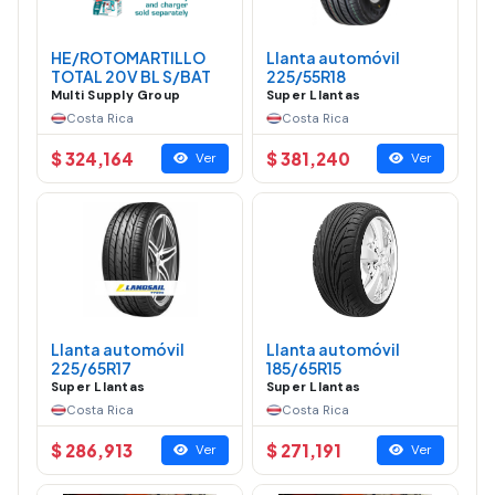
HE/ROTOMARTILLO
Llanta automóvil
TOTAL 20V BL S/BAT
225/55R18
Multi Supply Group
Super Llantas
Costa Rica
Costa Rica
$ 324,164
$ 381,240
Ver
Ver
Llanta automóvil
Llanta automóvil
225/65R17
185/65R15
Super Llantas
Super Llantas
Costa Rica
Costa Rica
$ 286,913
$ 271,191
Ver
Ver