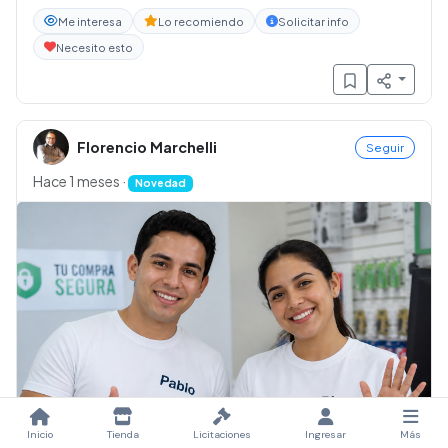
Me interesa
Lo recomiendo
Solicitar info
Necesito esto
Florencio Marchelli
Seguir
Hace 1 meses
·
Novedad
Inicio
Tienda
Licitaciones
Ingresar
Más