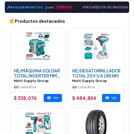
|
paraguas
|
PROVEEDOR DE MADERA
RRADA
CERRADA
CERRADA
REQUERIMIENTOS
▼
▼
Productos destacados
HE/MÁQUINA SOLDAR
HE/DESATORNILLADOR
TOTAL INVERTER MMA
TOTAL 20V 1/4 285 NM
MINI 130A
Multi Supply Group
Multi Supply Group
Costa Rica
Costa Rica
$ 338,076
$ 484,854
Ver
Ver