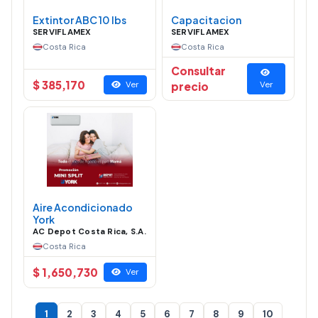
Extintor ABC 10 lbs
Capacitacion
SERVIFLAMEX
SERVIFLAMEX
Costa Rica
Costa Rica
Consultar
$ 385,170
Ver
precio
Ver
Aire Acondicionado
York
AC Depot Costa Rica, S.A.
Costa Rica
$ 1,650,730
Ver
1
2
3
4
5
6
7
8
9
10