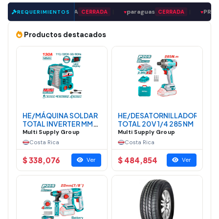
EEDOR DE MADERA
|
paraguas
|
PROVEEDOR
CERRADA
CERRADA
REQUERIMIENTOS
▼
▼
Productos destacados
HE/MÁQUINA SOLDAR
HE/DESATORNILLADOR
TOTAL INVERTER MMA
TOTAL 20V 1/4 285 NM
MINI 130A
Multi Supply Group
Multi Supply Group
Costa Rica
Costa Rica
$ 338,076
$ 484,854
Ver
Ver