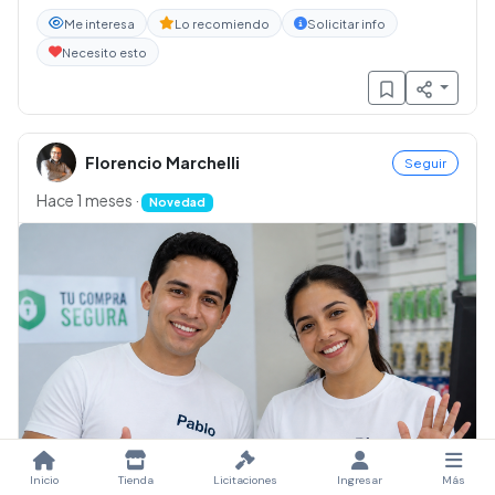
Me interesa
Lo recomiendo
Solicitar info
Necesito esto
Florencio Marchelli
Seguir
Hace 1 meses
·
Novedad
Inicio
Tienda
Licitaciones
Ingresar
Más