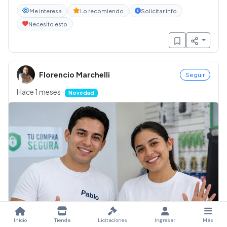
Me interesa
Lo recomiendo
Solicitar info
Necesito esto
Florencio Marchelli
Seguir
Hace 1 meses
·
Novedad
Inicio
Tienda
Licitaciones
Ingresar
Más