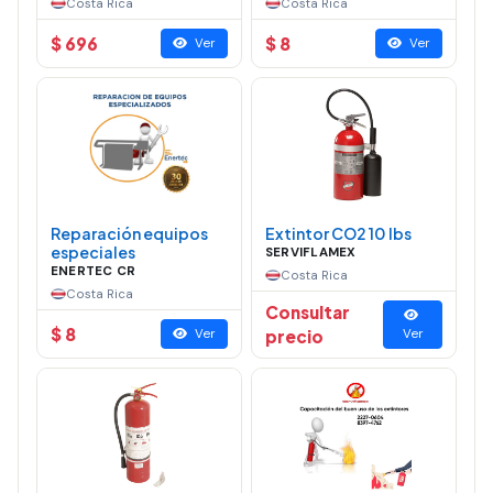
Costa Rica
Costa Rica
$ 696
$ 8
Ver
Ver
Reparación equipos
Extintor CO2 10 lbs
especiales
SERVIFLAMEX
ENERTEC CR
Costa Rica
Costa Rica
Consultar
$ 8
Ver
precio
Ver