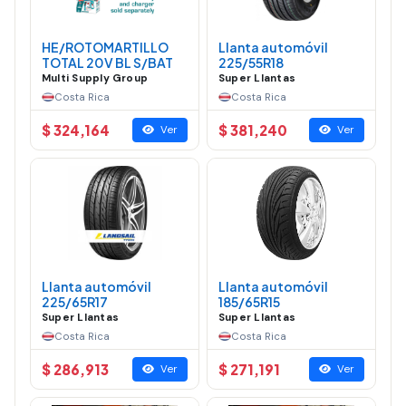
HE/ROTOMARTILLO
Llanta automóvil
TOTAL 20V BL S/BAT
225/55R18
Multi Supply Group
Super Llantas
Costa Rica
Costa Rica
$ 324,164
$ 381,240
Ver
Ver
Llanta automóvil
Llanta automóvil
225/65R17
185/65R15
Super Llantas
Super Llantas
Costa Rica
Costa Rica
$ 286,913
$ 271,191
Ver
Ver