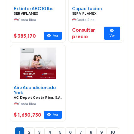
Extintor ABC 10 lbs
Capacitacion
SERVIFLAMEX
SERVIFLAMEX
Costa Rica
Costa Rica
Consultar
$ 385,170
Ver
precio
Ver
Aire Acondicionado
York
AC Depot Costa Rica, S.A.
Costa Rica
$ 1,650,730
Ver
1
2
3
4
5
6
7
8
9
10