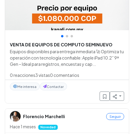
•
•
•
VENTA DE EQUIPOS DE COMPUTO SEMINUEVO
Equipos disponibles para entrega inmediata 🚀 Optimiza tu
operación con tecnología confiable: Apple iPad 10.2” 9ª
Gen – Ideal para registros, encuestas y cap...
0
reacciones
3
vistas
0
comentarios
Me interesa
Contactar
Florencio Marchelli
Seguir
Hace 1 meses
·
Novedad