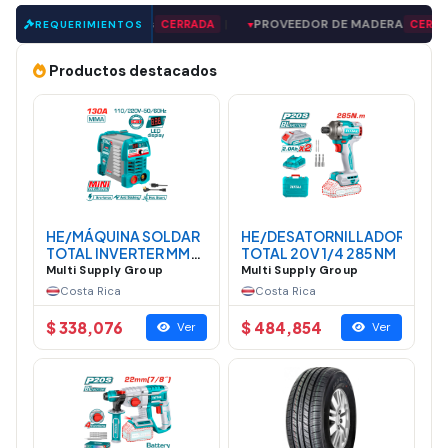
|
paraguas
|
PROVEEDOR DE MADERA
|
DA
CERRADA
CERRADA
REQUERIMIENTOS
▼
▼
Productos destacados
HE/MÁQUINA SOLDAR
HE/DESATORNILLADOR
TOTAL INVERTER MMA
TOTAL 20V 1/4 285 NM
MINI 130A
Multi Supply Group
Multi Supply Group
Costa Rica
Costa Rica
$ 338,076
$ 484,854
Ver
Ver