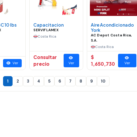
C 10 lbs
Capacitacion
Aire Acondicionado
York
X
SERVIFLAMEX
AC Depot Costa Rica,
Costa Rica
S.A.
Costa Rica
Consultar
$
Ver
precio
Ver
1,650,730
Ver
1
2
3
4
5
6
7
8
9
10