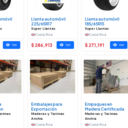
omóvil
Llanta automóvil
Llanta automóvil
225/65R17
185/65R15
as
Super Llantas
Super Llantas
Costa Rica
Costa Rica
$ 286,913
$ 271,191
Ver
Ver
Ver
a
Embalajes para
Empaques en
ón
Exportación
Madera Certificada
arimas
Maderas y Tarimas
Maderas y Tarimas
Anchia
Anchia
Costa Rica
Costa Rica