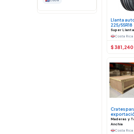
Cuba
Llanta aut
225/55R18
Super Llant
Costa Rica
$ 381,240
Crates par
exportaci
Maderas y T
Anchia
Costa Rica