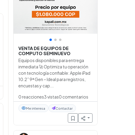
•
•
•
VENTA DE EQUIPOS DE
COMPUTO SEMINUEVO
Equipos disponibles para entrega
inmediata 🚀 Optimiza tu operación
con tecnología confiable: Apple iPad
10.2” 9ª Gen – Ideal para registros,
encuestas y cap...
0
reacciones
3
vistas
0
comentarios
Me interesa
Contactar