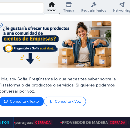
Inicio
Tienda
Requerimientos
Networkin
Hola, soy Sofía. Pregúntame lo que necesites saber sobre la
Plataforma o de productos o servicios. Si quieres podemos
conversar por voz.
Consulta x Texto
Consulta x Voz
paraguas
|
PROVEEDOR DE MADERA
|
PRO
NTOS
CERRADA
CERRADA
▼
▼