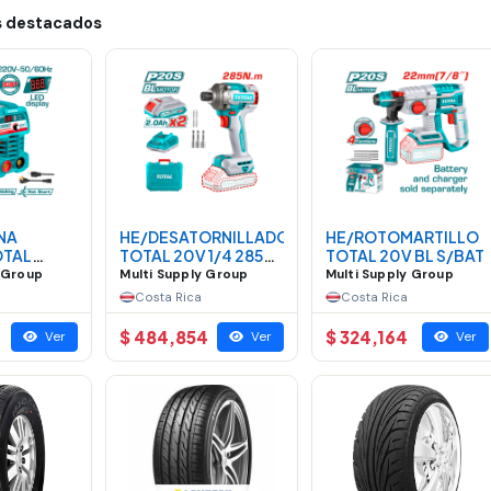
 destacados
NA
HE/DESATORNILLADOR
HE/ROTOMARTILLO
OTAL
TOTAL 20V 1/4 285
TOTAL 20V BL S/BAT
MMA MINI
NM
y Group
Multi Supply Group
Multi Supply Group
Costa Rica
Costa Rica
$ 484,854
$ 324,164
Ver
Ver
Ver