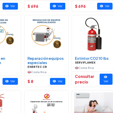
$ 696
$ 696
Ver
Ver
Ver
 en
Reparación equipos
Extintor CO2 10 lbs
n
especiales
SERVIFLAMEX
ENERTEC CR
Costa Rica
Costa Rica
Consultar
$ 8
Ver
Ver
precio
Ver