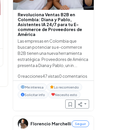
Revoluciona Ventas B2B en
Colombia: Diana y Pablo,
Asistentes IA 24/7 para tu E-
commerce de Proveedores de
América
Las empresas en Colombia que
buscan potenciar su e-commerce
B2B tienen una nueva herramienta
estratégica. Proveedores de América
presenta a Diana y Pablo, un in...
0
reacciones
47
vistas
0
comentarios
Me interesa
Lo recomiendo
Solicitar info
Necesito esto
Florencio Marchelli
Seguir