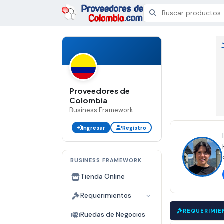
Proveedores de
Colombia
Business Framework
Ingresar
Registro
BUSINESS FRAMEWORK
Tienda Online
Requerimientos
R DE MADERA
|
PROVEEDOR DE MADERA
|
CERRADA
CERRADA
REQUERIMIE
▼
▼
Ruedas de Negocios