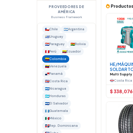
Productos
PROVEEDORES DE
AMÉRICA
Business Framework
Chile
Argentina
Uruguay
Paraguay
Bolivia
Perú
Ecuador
Colombia
HE/MÁQUI
Venezuela
SOLDAR T
Panamá
INVERTER 
Multi Suppl
130A
Costa Rica
Costa Rica
Nicaragua
$ 338,076
Honduras
El Salvador
Guatemala
México
Rep. Dominicana