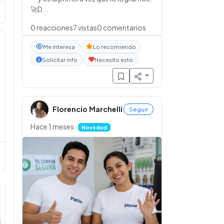
🚀D...
0
reacciones
7
vistas
0
comentarios
Me interesa
Lo recomiendo
Solicitar info
Necesito esto
Florencio Marchelli
Seguir
Hace 1 meses
·
Novedad