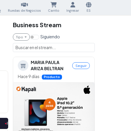
g
Ruedas de Negocios
Carrito
Ingresar
ES
Business Stream
Siguiendo
Tipo
MARIA PAULA
Seguir
ARIZA BELTRAN
Hace 9 días
·
Producto
VEEDOR DE MADERA
|
PROVEEDOR DE MADERA
CERRADA
CERRADA
▼