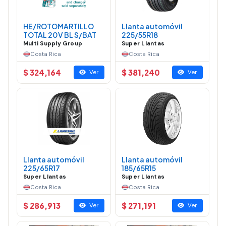
HE/ROTOMARTILLO
Llanta automóvil
TOTAL 20V BL S/BAT
225/55R18
Multi Supply Group
Super Llantas
Costa Rica
Costa Rica
$ 324,164
$ 381,240
Ver
Ver
Llanta automóvil
Llanta automóvil
225/65R17
185/65R15
Super Llantas
Super Llantas
Costa Rica
Costa Rica
$ 286,913
$ 271,191
Ver
Ver