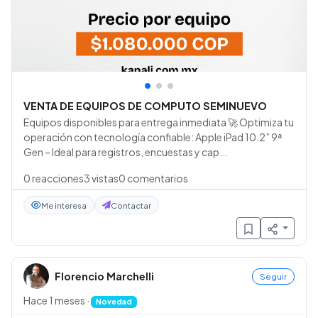
•
•
•
VENTA DE EQUIPOS DE COMPUTO SEMINUEVO
Equipos disponibles para entrega inmediata 🚀 Optimiza tu
operación con tecnología confiable: Apple iPad 10.2” 9ª
Gen – Ideal para registros, encuestas y cap...
0
reacciones
3
vistas
0
comentarios
Me interesa
Contactar
Florencio Marchelli
Seguir
Hace 1 meses
·
Novedad