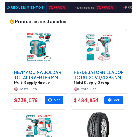
EDOR DE MADERA
|
paraguas
|
PROVEEDOR 
CERRADA
CERRADA
REQUERIMIENTOS
▼
▼
Productos destacados
HE/MÁQUINA SOLDAR
HE/DESATORNILLADOR
TOTAL INVERTER MMA
TOTAL 20V 1/4 285 NM
MINI 130A
Multi Supply Group
Multi Supply Group
Costa Rica
Costa Rica
$ 338,076
$ 484,854
Ver
Ver