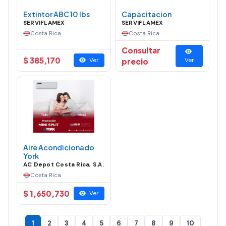
Extintor ABC 10 lbs
Capacitacion
SERVIFLAMEX
SERVIFLAMEX
Costa Rica
Costa Rica
Consultar
$ 385,170
Ver
precio
Ver
Aire Acondicionado
York
AC Depot Costa Rica, S.A.
Costa Rica
$ 1,650,730
Ver
1
2
3
4
5
6
7
8
9
10