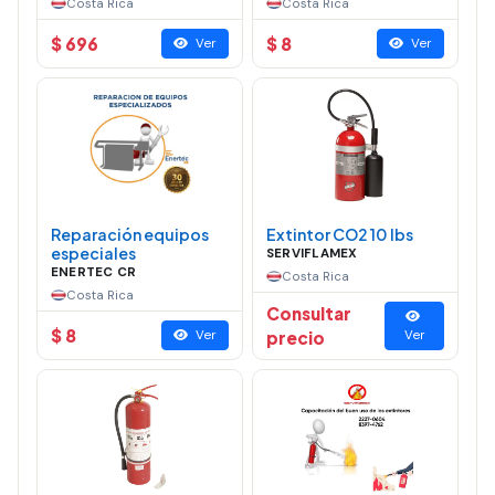
Costa Rica
Costa Rica
$ 696
$ 8
Ver
Ver
Reparación equipos
Extintor CO2 10 lbs
especiales
SERVIFLAMEX
ENERTEC CR
Costa Rica
Costa Rica
Consultar
$ 8
Ver
precio
Ver