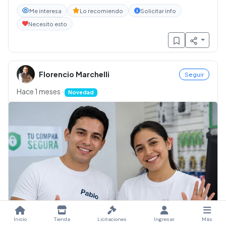
Me interesa
Lo recomiendo
Solicitar info
Necesito esto
Florencio Marchelli
Seguir
Hace 1 meses
·
Novedad
Inicio
Tienda
Licitaciones
Ingresar
Más