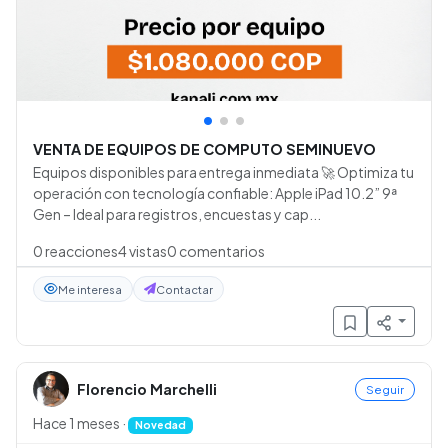
•
•
•
VENTA DE EQUIPOS DE COMPUTO SEMINUEVO
Equipos disponibles para entrega inmediata 🚀 Optimiza tu
operación con tecnología confiable: Apple iPad 10.2” 9ª
Gen – Ideal para registros, encuestas y cap...
0
reacciones
4
vistas
0
comentarios
Me interesa
Contactar
Florencio Marchelli
Seguir
Hace 1 meses
·
Novedad