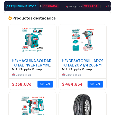
VEEDOR DE MADERA
|
paraguas
|
PROVEEDOR
CERRADA
CERRADA
REQUERIMIENTOS
▼
▼
Productos destacados
HE/MÁQUINA SOLDAR
HE/DESATORNILLADOR
TOTAL INVERTER MMA
TOTAL 20V 1/4 285 NM
MINI 130A
Multi Supply Group
Multi Supply Group
Costa Rica
Costa Rica
$ 338,076
$ 484,854
Ver
Ver