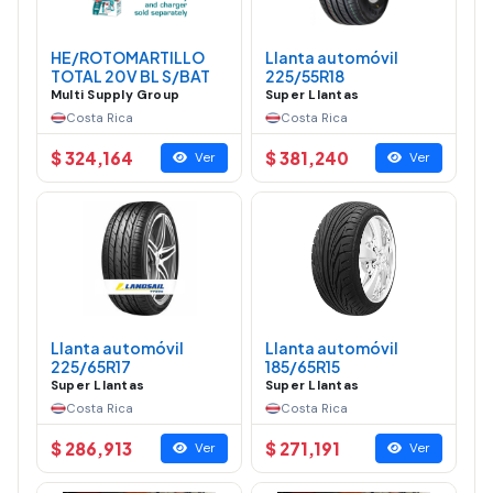
HE/ROTOMARTILLO
Llanta automóvil
TOTAL 20V BL S/BAT
225/55R18
Multi Supply Group
Super Llantas
Costa Rica
Costa Rica
$ 324,164
$ 381,240
Ver
Ver
Llanta automóvil
Llanta automóvil
225/65R17
185/65R15
Super Llantas
Super Llantas
Costa Rica
Costa Rica
$ 286,913
$ 271,191
Ver
Ver