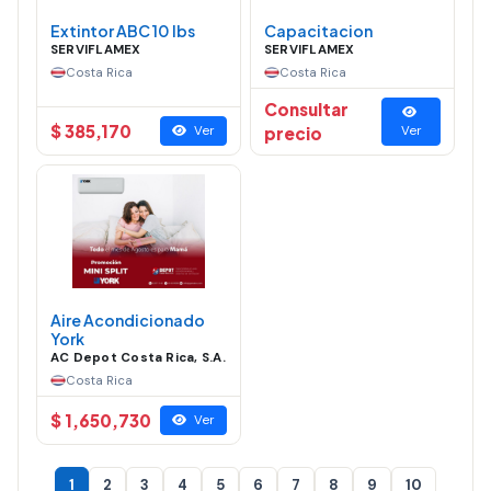
Extintor ABC 10 lbs
Capacitacion
SERVIFLAMEX
SERVIFLAMEX
Costa Rica
Costa Rica
Consultar
$ 385,170
Ver
precio
Ver
Aire Acondicionado
York
AC Depot Costa Rica, S.A.
Costa Rica
$ 1,650,730
Ver
1
2
3
4
5
6
7
8
9
10