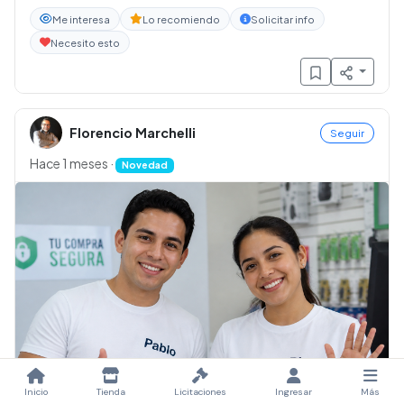
Me interesa
Lo recomiendo
Solicitar info
Necesito esto
Florencio Marchelli
Seguir
Hace 1 meses
·
Novedad
Inicio
Tienda
Licitaciones
Ingresar
Más