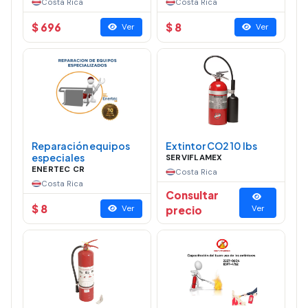
Costa Rica
Costa Rica
$ 696
$ 8
Ver
Ver
Reparación equipos
Extintor CO2 10 lbs
especiales
SERVIFLAMEX
ENERTEC CR
Costa Rica
Costa Rica
Consultar
$ 8
Ver
precio
Ver